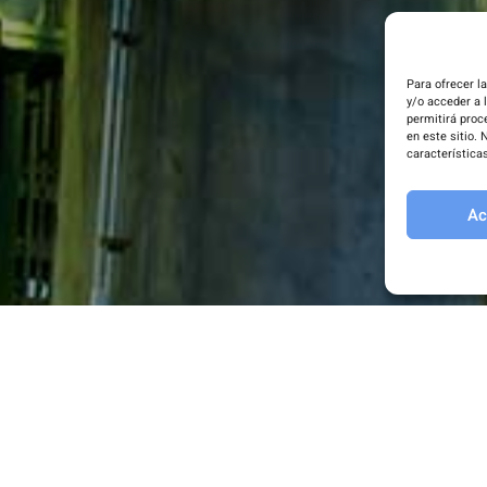
Para ofrecer l
y/o acceder a 
permitirá proc
en este sitio.
característica
Ac