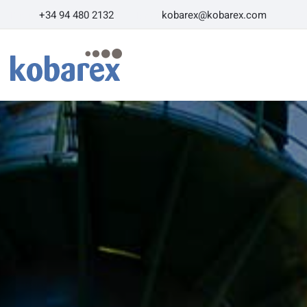
+34 94 480 2132
kobarex@kobarex.com
Phone:
Email:
Ope